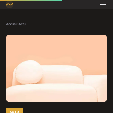
Accueil
›
Actu
ACTU