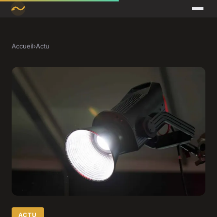
Accueil
›
Actu
ACTU