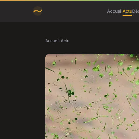
Accueil
Actu
Dé
Accueil
›
Actu