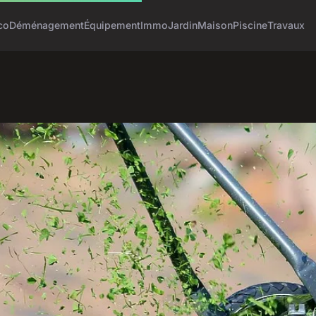
co
Déménagement
Équipement
Immo
Jardin
Maison
Piscine
Travaux