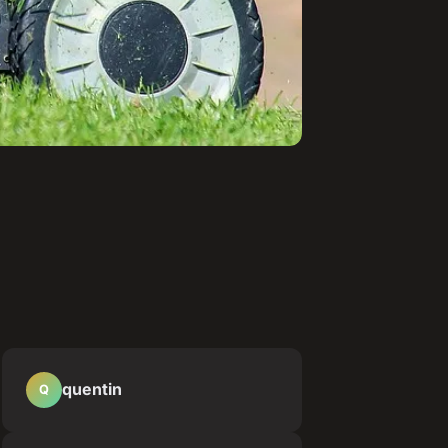
quentin
Q