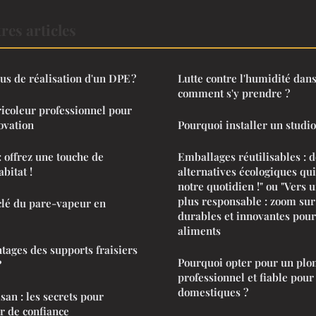
res articles
us de réalisation d'un DPE ?
Lutte contre l'humidité dan
comment s'y prendre ?
ricoleur professionnel pour
ovation
Pourquoi installer un studio
: offrez une touche de
Emballages réutilisables : 
bitat !
alternatives écologiques qu
notre quotidien !" ou "Vers
plus responsable : zoom sur 
clé du pare-vapeur en
durables et innovantes pour
aliments
ntages des supports fraisiers
Pourquoi opter pour un plo
?
professionnel et fiable pour
domestiques ?
san : les secrets pour
r de confiance