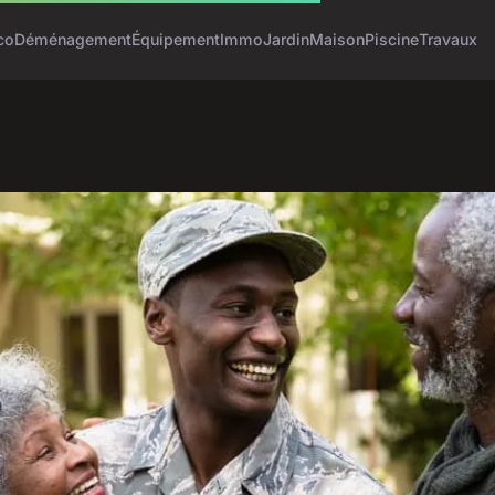
co
Déménagement
Équipement
Immo
Jardin
Maison
Piscine
Travaux