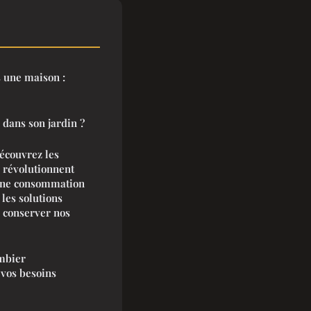
s une maison :
 dans son jardin ?
découvrez les
i révolutionnent
 une consommation
les solutions
 conserver nos
mbier
 vos besoins