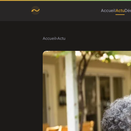
Accueil
Actu
Dé
Accueil
›
Actu