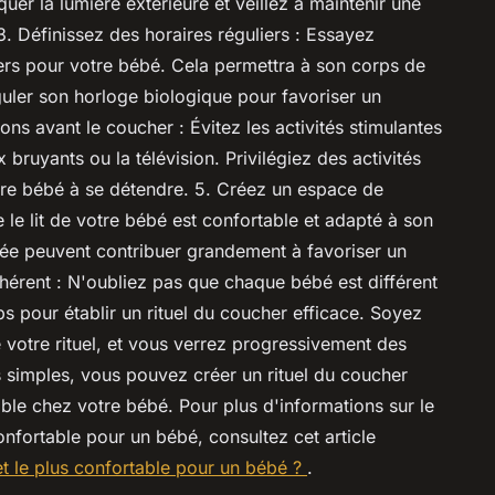
uer la lumière extérieure et veillez à maintenir une
. Définissez des horaires réguliers : Essayez
iers pour votre bébé. Cela permettra à son corps de
guler son horloge biologique pour favoriser un
ions avant le coucher : Évitez les activités stimulantes
x bruyants ou la télévision. Privilégiez des activités
tre bébé à se détendre. 5. Créez un espace de
le lit de votre bébé est confortable et adapté à son
tée peuvent contribuer grandement à favoriser un
ohérent : N'oubliez pas que chaque bébé est différent
s pour établir un rituel du coucher efficace. Soyez
e votre rituel, et vous verrez progressivement des
es simples, vous pouvez créer un rituel du coucher
ible chez votre bébé. Pour plus d'informations sur le
confortable pour un bébé, consultez cet article
et le plus confortable pour un bébé ?
.