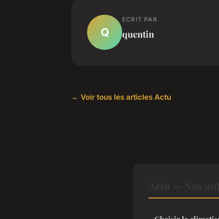
ECRIT PAR
Q
quentin
← Voir tous les articles Actu
Actu — Nos aut
Choisir la climatis