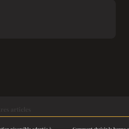
res articles
ation réversible adaptée à
Comment choisir la bonne e