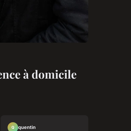
ence à domicile
quentin
Q