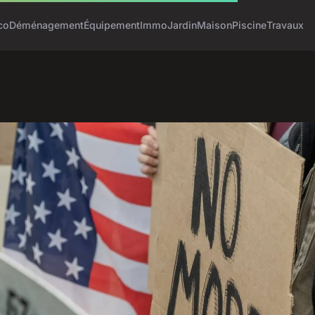
co
Déménagement
Équipement
Immo
Jardin
Maison
Piscine
Travaux