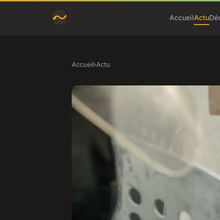
Accueil
Actu
Dé
Accueil
›
Actu