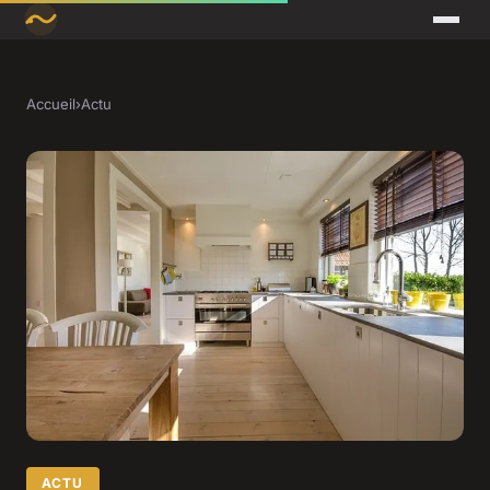
Accueil
›
Actu
ACTU